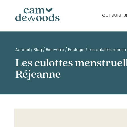
QUI SUIS-J
Accueil
/
Blog
/
Bien-être
/
Ecologie
/
Les culottes menstr
Les culottes menstruel
Réjeanne