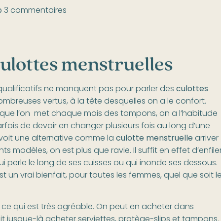
3 commentaires
culottes menstruelles
s qualificatifs ne manquent pas pour parler des
culottes
 nombreuses vertus, à la tête desquelles on a le confort.
s que l’on met chaque mois des tampons, on a l’habitude
arfois de devoir en changer plusieurs fois au long d’une
n voit une alternative comme la
culotte menstruelle
arriver
s modèles, on est plus que ravie. Il suffit en effet d’enfile
ui perle le long de ses cuisses ou qui inonde ses dessous.
t un vrai bienfait, pour toutes les femmes, quel que soit l
, ce qui est très agréable. On peut en acheter dans
it jusque-là acheter serviettes, protège-slips et tampons.