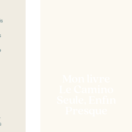
is
s
e
Mon livre
Le Camino
Seule, Enfin
Presque
,
s