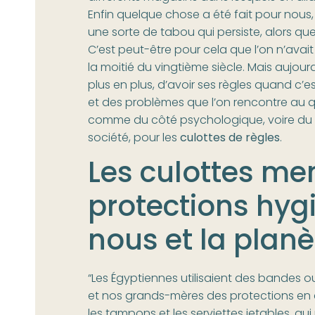
Enfin quelque chose a été fait pour nous, 
une sorte de tabou qui persiste, alors qu
C’est peut-être pour cela que l’on n’avait
la moitié du vingtième siècle. Mais aujour
plus en plus, d’avoir ses règles quand c’e
et des problèmes que l’on rencontre au qu
comme du côté psychologique, voire du cô
société, pour les
culottes de règles
.
Les culottes men
protections hyg
nous et la planè
“Les Égyptiennes utilisaient des bandes o
et nos grands-mères des protections en c
les tampons et les serviettes jetables, qui