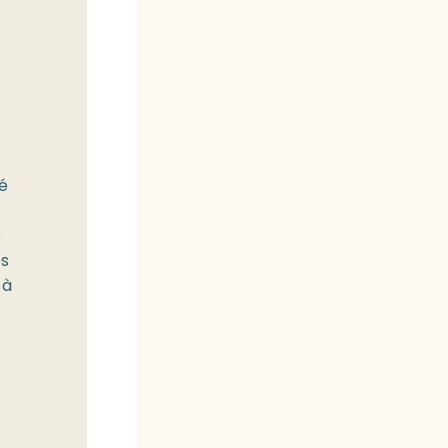
é
e
es
 à