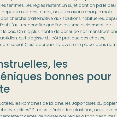
les femmes. Les règles restent un sujet dont on parle peu,
e depuis la nuit des temps, nous les avons chaque mois.
 pas cherché d’alternative aux solutions habituelles, depu
d’hui il faut reconnaître que l’on assume pleinement, de
st le cas. On n’a plus honte de parler de nos menstruation
otidien, qu’il s’agisse du côté pratique des choses,
té social. C’est pourquoi il y avait une place, dans notr
struelles, les
iéniques bonnes pour
te
uatées, les Romaines de la laine, les Japonaises du papier
hanvre pliées”. Et nous…génération plastique, nous avon
 permettent certes de passer nos règles à l’abri des fuites