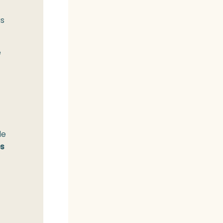
as
e
de
es