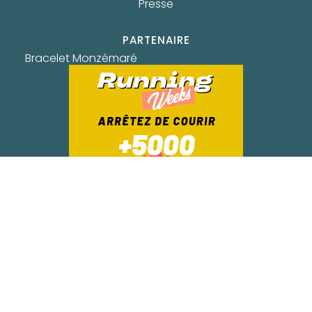
Presse
PARTENAIRE
Bracelet Monzémaré
Création du site Wordpress : Julien C
&
Webdesign Margaux Magny