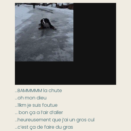
…BAMMMMM la chute
…oh mon dieu
…11km je suis foutue
… bon ça a l’air d’aller
…heureusement que j’ai un gros cul
…c’est ça de faire du gras