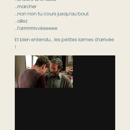
…marcher
…non non tu cours jusqu’au bout
…allez
…l’arrrrrrrrivvéeeeee
Et bien entendu… les petites larmes d’arrivée
!