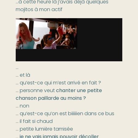
…à cette heure là j’avais déjà quelques
mojitos à mon actif
…
… et là
… qu’est-ce qui m’est arrivé en fait ?
… personne veut
chanter une petite
chanson paillarde au moins ?
… non
… qu’est-ce qu’on est biiiiiien dans ce bus
… il fait si chaud
… petite lumière tamisée
…
je ne vais jamais pouvoir décoller