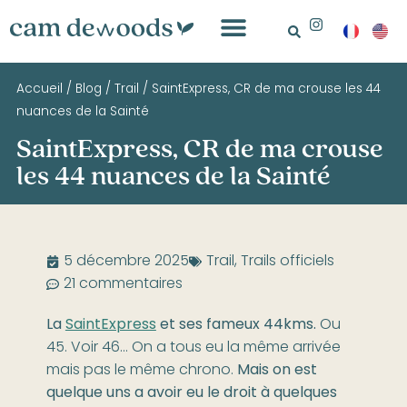
Accueil
/
Blog
/
Trail
/
SaintExpress, CR de ma crouse les 44
nuances de la Sainté
SaintExpress, CR de ma crouse
les 44 nuances de la Sainté
5 décembre 2025
Trail
,
Trails officiels
21 commentaires
La
SaintExpress
et ses fameux 44kms.
Ou
45. Voir 46… On a tous eu la même arrivée
mais pas le même chrono.
Mais on est
quelque uns a avoir eu le droit à quelques