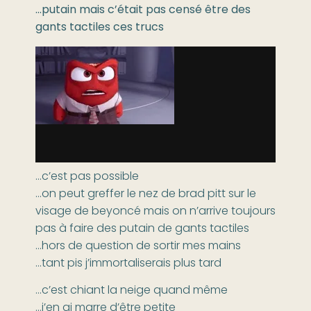
…putain mais c’était pas censé être des
gants tactiles ces trucs
…c’est pas possible
…on peut greffer le nez de brad pitt sur le
visage de beyoncé mais on n’arrive toujours
pas à faire des putain de gants tactiles
…hors de question de sortir mes mains
…tant pis j’immortaliserais plus tard
…c’est chiant la neige quand même
…j’en ai marre d’être petite