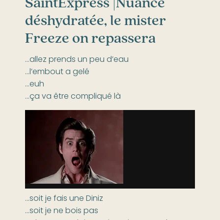
SaintExpress |
Nuance
déshydratée, le mister
Freeze on repassera
…allez prends un peu d’eau
…l’embout a gelé
…euh
…ça va être compliqué là
…soit je fais une Diniz
…soit je ne bois pas