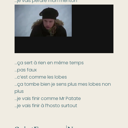
…je vais perdre mon menton
…ça sert à rien en même temps
…pas faux
…c’est comme les lobes
…ça tombe bien je sens plus mes lobes non
plus
…je vais finir comme Mr Patate
…je vais finir à l’hosto surtout