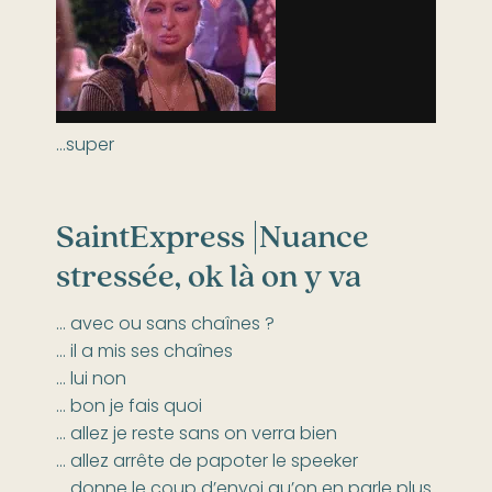
…super
SaintExpress |
Nuance
stressée, ok là on y va
… avec ou sans chaînes ?
… il a mis ses chaînes
… lui non
… bon je fais quoi
… allez je reste sans on verra bien
… allez arrête de papoter le speeker
… donne le coup d’envoi qu’on en parle plus