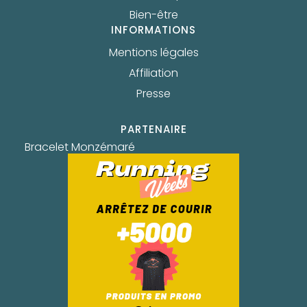
Bien-être
INFORMATIONS
Mentions légales
Affiliation
Presse
PARTENAIRE
Bracelet Monzémaré