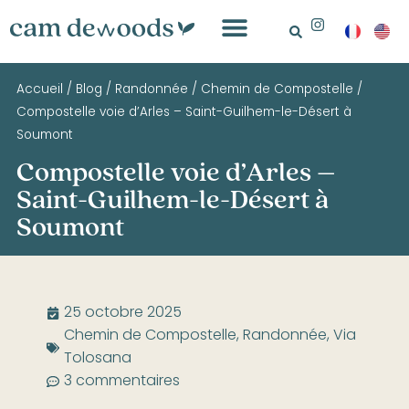
Accueil
/
Blog
/
Randonnée
/
Chemin de Compostelle
/
Compostelle voie d’Arles – Saint-Guilhem-le-Désert à
Soumont
Compostelle voie d’Arles –
Saint-Guilhem-le-Désert à
Soumont
25 octobre 2025
Chemin de Compostelle
,
Randonnée
,
Via
Tolosana
3 commentaires