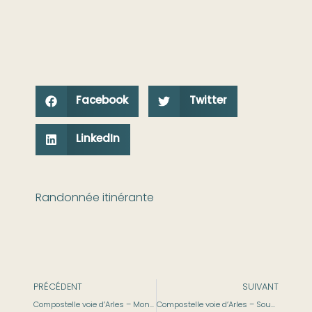
Facebook
Twitter
LinkedIn
Randonnée itinérante
PRÉCÉDENT
SUIVANT
Compostelle voie d’Arles – Montarnaud à Saint-Guilhem-le-Désert
Compostelle voie d’Arles – Soumont à Lunas