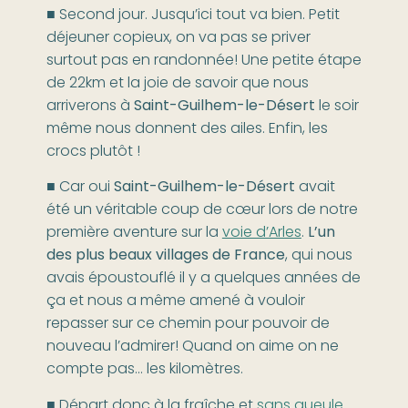
■ Second jour. Jusqu’ici tout va bien. Petit
déjeuner copieux, on va pas se priver
surtout pas en randonnée! Une petite étape
de 22km et la joie de savoir que nous
arriverons à
Saint-Guilhem-le-Désert
le soir
même nous donnent des ailes. Enfin, les
crocs plutôt !
■ Car oui
Saint-Guilhem-le-Désert
avait
été un véritable coup de cœur lors de notre
première aventure sur la
voie d’Arles
.
L’un
des plus beaux villages de France
, qui nous
avais époustouflé il y a quelques années de
ça et nous a même amené à vouloir
repasser sur ce chemin pour pouvoir de
nouveau l’admirer! Quand on aime on ne
compte pas… les kilomètres.
■ Départ donc à la fraîche et
sans gueule