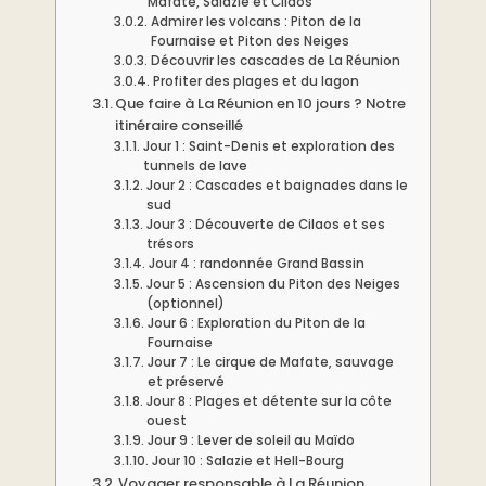
Mafate, Salazie et Cilaos
Admirer les volcans : Piton de la
Fournaise et Piton des Neiges
Découvrir les cascades de La Réunion
Profiter des plages et du lagon
Que faire à La Réunion en 10 jours ? Notre
itinéraire conseillé
Jour 1 : Saint-Denis et exploration des
tunnels de lave
Jour 2 : Cascades et baignades dans le
sud
Jour 3 : Découverte de Cilaos et ses
trésors
Jour 4 : randonnée Grand Bassin
Jour 5 : Ascension du Piton des Neiges
(optionnel)
Jour 6 : Exploration du Piton de la
Fournaise
Jour 7 : Le cirque de Mafate, sauvage
et préservé
Jour 8 : Plages et détente sur la côte
ouest
Jour 9 : Lever de soleil au Maïdo
Jour 10 : Salazie et Hell-Bourg
Voyager responsable à La Réunion