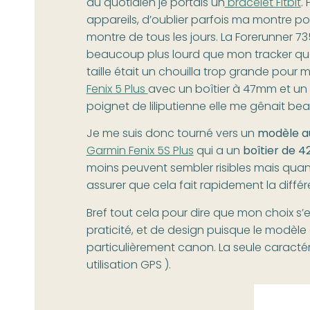
au quotidien je portais un
bracelet Fitbit
.
appareils, d’oublier parfois ma montre 
montre de tous les jours. La Forerunner 73
beaucoup plus lourd que mon tracker quo
taille était un chouilla trop grande pour 
Fenix 5 Plus
avec un boîtier à 47mm et un
poignet de liliputienne elle me gênait be
Je me suis donc tourné vers un
modèle au
Garmin Fenix 5S Plus
qui a un
boîtier de 
moins peuvent sembler risibles mais quan
assurer que cela fait rapidement la différe
Bref tout cela pour dire que mon choix s’
praticité, et de design puisque le modèle
particulièrement canon. La seule caractéri
utilisation GPS ).