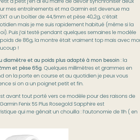
 Petit à petit j’en ai eu marre de devoir synchroniser deux
pour mes entraînements et ma Garmin est devenue ma
5XT a un boîtier de 44,5mm et pèse 40,2g, c’était
tidien mais je me suis rapidement habitué (même si la
moi). Puis j’ai testé pendant quelques semaines le modèle
 poids de 86g, la montre était vraiment top mais avec mo
aucoup !
 diamètre et au poids plus adapté à mon besoin
: la
42mm et pèse 65g
. Quelques millimètres et grammes en
d on la porte en course et au quotidien je peux vous
nce si on a un poignet petit et fin.
est avant tout porté vers ce modèle pour des raisons de
 Garmin Fenix 5S Plus Rosegold Sapphire est
stique qui me gênait un chouilla : l’autonomie de 11h ( en