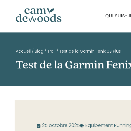
QUI SUIS-J
Accueil
/
Blog
/
Trail
/
Test de la Garmin Fenix 5S Plus
Test de la Garmin Feni
25 octobre 2025
Equipement Runnin