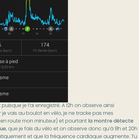
rt puisque je l’ai enregistré. A 12h on observe ainsi
r je vais au boulot en vélo, je ne tracke pas mes
s en route mon minuteur) et pourtant
la montre détecte
que
, que je fais du vélo et on observe donc qu’à 8h et 20h i
omatiquement et que la fréquence cardiaque augmente. Tu