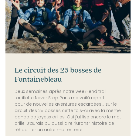
Le circuit des 25 bosses de
Fontainebleau
Deux semaines après notre week-end trail
tartiflette Never Stop Paris me voilà reparti
pour de nouvelles aventures escarpées… sur le
circuit des 25 bosses cette fois-ci avec la même
bande de joyeux drilles. Oui j’utilise encore le mot
drille. J’aurais pu aussi dire “lurons” histoire de
réhabiliter un autre mot enterré