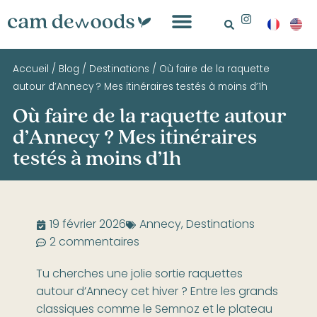
Accueil
/
Blog
/
Destinations
/
Où faire de la raquette
autour d’Annecy ? Mes itinéraires testés à moins d’1h
Où faire de la raquette autour
d’Annecy ? Mes itinéraires
testés à moins d’1h
19 février 2026
Annecy
,
Destinations
2 commentaires
Tu cherches une jolie sortie raquettes
autour d’Annecy cet hiver ? Entre les grands
classiques comme le Semnoz et le plateau