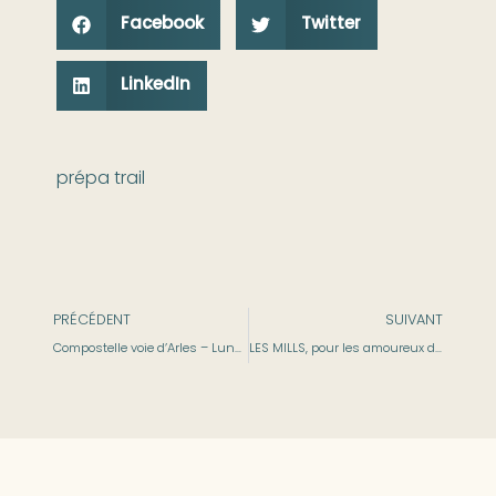
Facebook
Twitter
LinkedIn
prépa trail
PRÉCÉDENT
SUIVANT
Compostelle voie d’Arles – Lunas à Mècle
LES MILLS, pour les amoureux du fitness | de Benoit Mallet