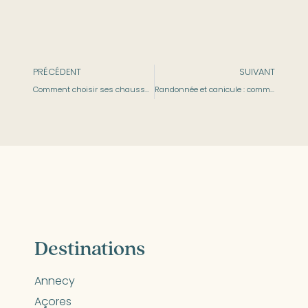
PRÉCÉDENT
SUIVANT
Comment choisir ses chaussures de trail ?
Randonnée et canicule : comment profiter de la montagne sans risque ?
Destinations
Annecy
Açores