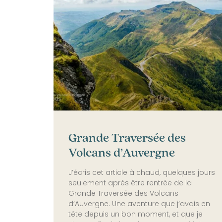
Grande Traversée des
Volcans d’Auvergne
J’écris cet article à chaud, quelques jours
seulement après être rentrée de la
Grande Traversée des Volcans
d’Auvergne. Une aventure que j’avais en
tête depuis un bon moment, et que je