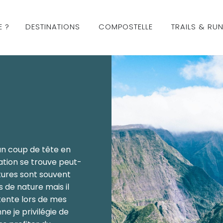
E ?
DESTINATIONS
COMPOSTELLE
TRAILS & RU
un coup de tête en
tion se trouve peut-
tures sont souvent
 de nature mais il
tente lors de mes
e je privilégie de