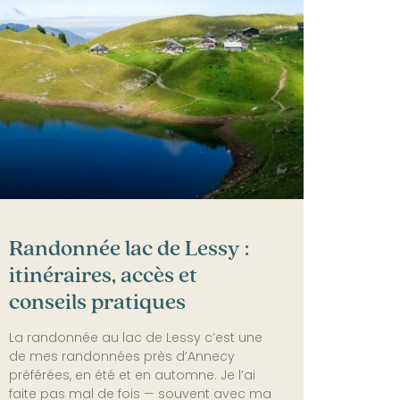
Randonnée lac de Lessy :
itinéraires, accès et
conseils pratiques
La randonnée au lac de Lessy c’est une
de mes randonnées près d’Annecy
préférées, en été et en automne. Je l’ai
faite pas mal de fois — souvent avec ma