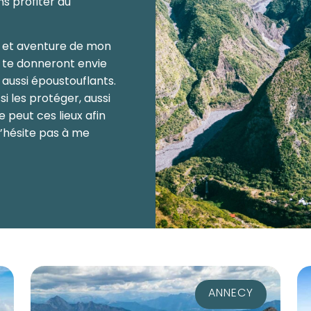
ns profiter du
ge et aventure de mon
s te donneront envie
 aussi époustouflants.
i les protéger, aussi
 peut ces lieux afin
n’hésite pas à me
ANNECY